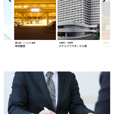
香川県・ことひら温泉
大阪府・大阪市
大阪府・大
琴参閣様
ホテルプラザオーサカ様
リーベル