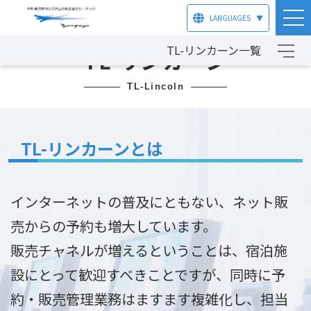
HOME
製品情報
TL-リンカーン
LANGUAGES
▼
TL-リンカーン一覧
TL-リンカーン
TL-Lincoln
TL-リンカーンとは
インターネットの普及にともない、ネット販
売からの予約も増大しています。
販売チャネルが増えるということは、宿泊施
設にとって歓迎すべきことですが、
同時に予
約・販売管理業務はますます複雑化し、担当