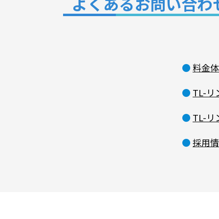
よくあるお問い合わ
●
料金体
●
TL-
●
TL-
●
採用情