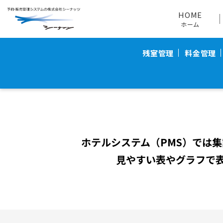
HOME
製品情報
TL-リンカーン
統計データ
HOME
ホーム
残室管理
料金管理
ホテルシステム（PMS）では
見やすい表やグラフで