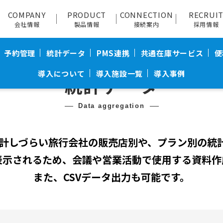
COMPANY
PRODUCT
CONNECTION
RECRUI
会社情報
製品情報
接続案内
採用情報
予約管理
統計データ
PMS連携
共通在庫サービス
便
導入について
導入施設一覧
導入事例
統計データ
data aggregation
集計しづらい旅行会社の販売店別や、プラン別の統
表示されるため、会議や営業活動で使用する資料作
また、CSVデータ出力も可能です。