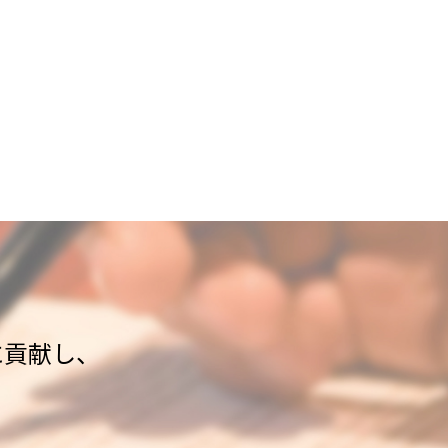
に貢献し、
。