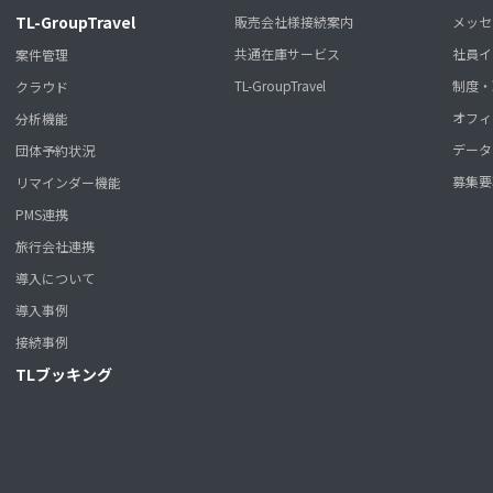
TL-GroupTravel
販売会社様接続案内
メッセ
共通在庫サービス
社員イ
案件管理
TL-GroupTravel
制度・
クラウド
オフィ
分析機能
データ
団体予約状況
募集要
リマインダー機能
PMS連携
旅行会社連携
導入について
導入事例
接続事例
TLブッキング