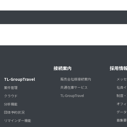
接続案内
採用情
TL-GroupTravel
販売会社様接続案内
メッセ
共通在庫サービス
社員イ
案件管理
TL-GroupTravel
制度・
クラウド
オフィ
分析機能
データ
団体予約状況
募集要
リマインダー機能