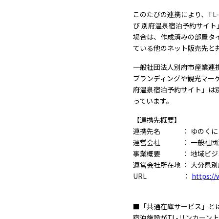
このたびの連携により、TL
び 別府温泉宿泊予約サイ
場合は、作成済みの部屋タ
ている他のネット販売先と
一般社団法人別府市産業連携
ブランディングや観光マー
府温泉宿泊予約サイト」は
っています。
【連携先概要】
連携先名 ： ゆのくに 
運営会社 ： 一般社団法人
事業概要 ： 地域ビジネ
運営会社所在地 ： 大分県別
URL
：
https://
■「共通在庫サービス」と
宿泊施設がTL-リンカー