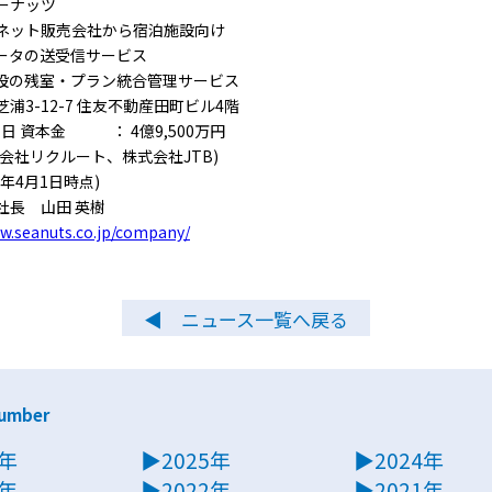
ーナッツ
・ネット販売会社から宿泊施設向け
ータの送受信サービス
設の残室・プラン統合管理サービス
浦3-12-7 住友不動産田町ビル4階
日 資本金 ： 4億9,500万円
会社リクルート、株式会社JTB)
2年4月1日時点)
長 山田 英樹
ww.seanuts.co.jp/company/
◀ ニュース一覧へ戻る
number
6年
▶2025年
▶2024年
3年
▶2022年
▶2021年