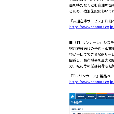
面を持たなくとも宿泊施設
るため、宿泊施設において
「共通在庫サービス」詳細
https://www.seanuts.co.jp
■『TL-リンカーン』シス
宿泊施設向けの予約・販売
整が一括でできるASPサ
回避し、販売機会を最大限広
力、転記等の業務負荷も軽
『TL-リンカーン』製品ペ
https://www.seanuts.co.jp/