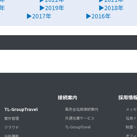
0年
▶2019年
▶2018年
▶2017年
▶2016年
接続案内
採用情
TL-GroupTravel
販売会社様接続案内
メッセ
共通在庫サービス
社員イ
案件管理
TL-GroupTravel
制度・
クラウド
オフィ
分析機能