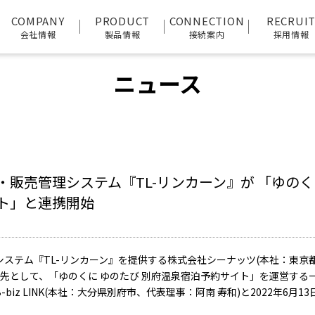
ム『TL-リンカーン』が 「ゆのくに ゆのたび 別府温泉宿泊予約サイト」と連携開始
COMPANY
PRODUCT
CONNECTION
RECRUI
会社情報
製品情報
接続案内
採用情報
ニュース
販売管理システム『TL-リンカーン』が 「ゆのく
ト」と連携開始
ステム『TL-リンカーン』を提供する株式会社シーナッツ(本社：東京
売先として、「ゆのくに ゆのたび 別府温泉宿泊予約サイト」を運営する
biz LINK(本社：大分県別府市、代表理事：阿南 寿和)と2022年6月