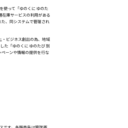
を使って「ゆのくに ゆのた
通在庫サービスの利用がある
また、同システムで管理され
。
向上・ビジネス創出の為、地域
た「ゆのくに ゆのたび 別
ンペーンや情報の提供を行な
ースです。各販売先は管理画