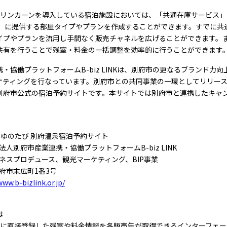
-リンカーンを導入している宿泊施設においては、「共通在庫サービス」
ト」に提供する部屋タイプやプランを作成することができます。すでに共
イプやプランを流用し手間なく販売チャネルを広げることができます。
共有を行うことで残室・料金の一括調整を効率的に行うことができます
・協働プラットフォームB-biz LINKは、別府市の更なるブランド力
ケティングを行なっています。別府市との共同事業の一環としてリリースし
別府市公式の宿泊予約サイトです。本サイトでは別府市と連携したキャ
ゆのたび 別府温泉宿泊予約サイト
別府市産業連携・協働プラットフォームB-biz LINK
スプロデュース、観光マーケティング、BIP事業
府市末広町1番3号
www.b-bizlink.or.jp/
は
ン上に直接登録した残室や料金情報を各販売先が取得できるインターフェ