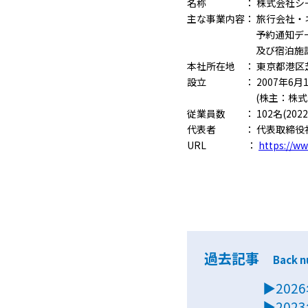
名称 ： 株式会社シ
主な事業内容： 旅行会社
予約通知デ
及び宿泊施
本社所在地 ： 東京都港区芝
設立 ： 2007年6月1
(株主：株式
従業員数 ： 102名(202
代表者 ： 代表取締役社
URL ：
https://w
過去記事
Back 
▶202
▶202